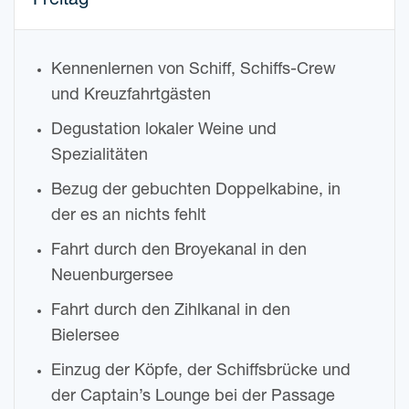
Frei­tag
Ken­nen­ler­nen von Schiff, Schiffs-Crew
und Kreuzfahrtgästen
Degus­ta­ti­on loka­ler Weine und
Spezialitäten
Bezug der gebuch­ten Dop­pel­ka­bi­ne, in
der es an nichts fehlt
Fahrt durch den Broye­ka­nal in den
Neuenburgersee
Fahrt durch den Zihl­ka­nal in den
Bielersee
Ein­zug der Köpfe, der Schiffs­brü­cke und
der Captain’s Lounge bei der Pas­sa­ge