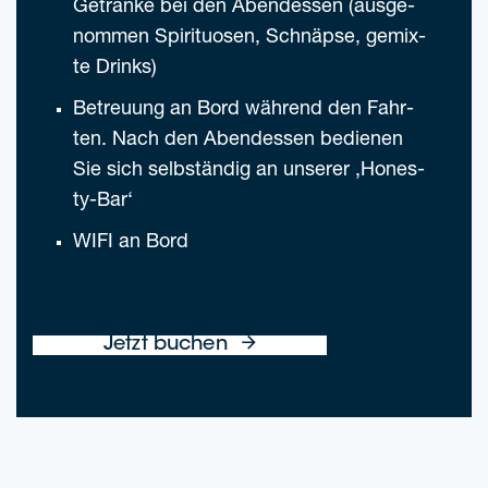
Geträn­ke bei den Abend­essen (aus­ge­
nom­men Spi­ri­tuo­sen, Schnäp­se, gemix­
te Drinks)
Betreu­ung an Bord wäh­rend den Fahr­
ten. Nach den Abend­essen bedie­nen
Sie sich selb­stän­dig an unse­rer ‚Hones­
ty-Bar‘
WIFI an Bord
Jetzt buchen