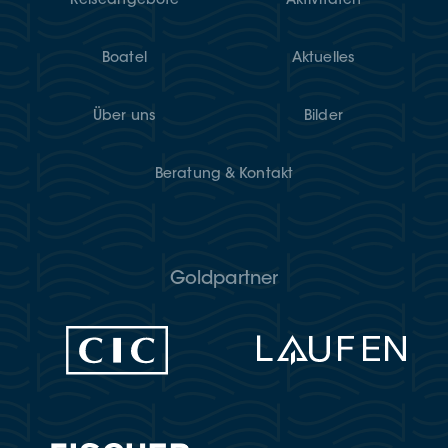
Rei­se­an­ge­bo­te
Akti­vi­tä­ten
Boatel
Aktu­el­les
Über uns
Bil­der
Bera­tung & Kontakt
Goldpartner