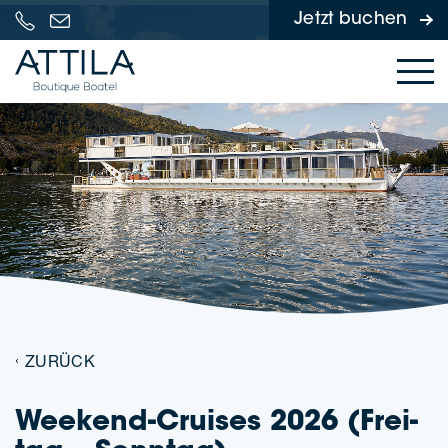
Jetzt buchen
Skip to content
ZURÜCK
Weekend-Crui­ses 2026
(Frei­