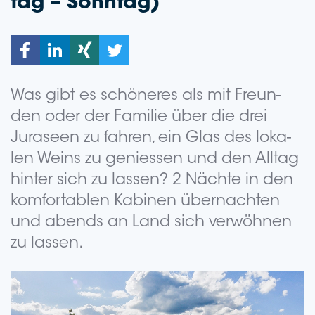
tag – Sonntag)
Was gibt es schö­ne­res als mit Freun­
den oder der Fami­lie über die drei
Jura­seen zu fah­ren, ein Glas des loka­
len Weins zu genies­sen und den All­tag
hin­ter sich zu las­sen? 2 Näch­te in den
kom­for­ta­blen Kabi­nen über­nach­ten
und abends an Land sich ver­wöh­nen
zu lassen.