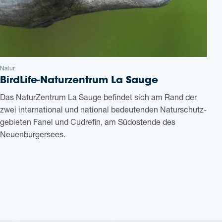
Natur
Bir­d­­Li­fe-Natur­­zen­­trum La Sauge
Das Natur­Zen­trum La Sauge befin­det sich am Rand der
zwei inter­na­tio­nal und natio­nal bedeu­ten­den Natur­schutz­
ge­bie­ten Fanel und Cud­re­fin, am Süd­ost­ende des
Neuenburgersees.