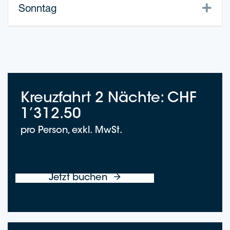
Exp
Sonn­tag
Kreuz­fahrt 2 Näch­te: CHF
1’312.50
pro Per­son, exkl. MwSt.
Jetzt buchen