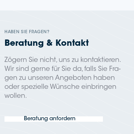
HABEN SIE FRAGEN?
Bera­tung & Kontakt
Zögern Sie nicht, uns zu kon­tak­tie­ren.
Wir sind gerne für Sie da, falls Sie Fra­
gen zu unse­ren Ange­bo­ten haben
oder spe­zi­el­le Wün­sche ein­brin­gen
wollen.
Bera­tung anfordern