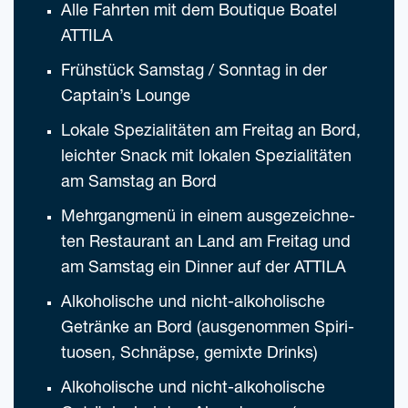
Alle Fahr­ten mit dem Boutique Boatel
ATTILA
Früh­stück Sams­tag / Sonn­tag in der
Captain’s Lounge
Loka­le Spe­zia­li­tä­ten am Frei­tag an Bord,
leich­ter Snack mit loka­len Spe­zia­li­tä­ten
am Sams­tag an Bord
Mehr­gang­me­nü in einem aus­ge­zeich­ne­
ten Restau­rant an Land am Frei­tag und
am Sams­tag ein Din­ner auf der ATTILA
Alko­ho­li­sche und nicht-alko­ho­li­sche
Geträn­ke an Bord (aus­ge­nom­men Spi­ri­
tuo­sen, Schnäp­se, gemix­te Drinks)
Alko­ho­li­sche und nicht-alko­ho­li­sche