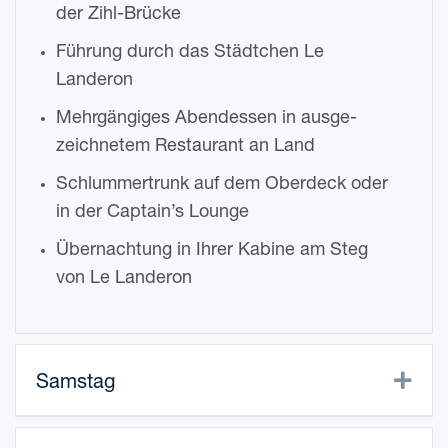
der Zihl-Brücke
Füh­rung durch das Städt­chen Le
Landeron
Mehr­gän­gi­ges Abend­essen in aus­ge­
zeich­ne­tem Restau­rant an Land
Schlum­mer­trunk auf dem Ober­deck oder
in der Captain’s Lounge
Über­nach­tung in Ihrer Kabi­ne am Steg
von Le Landeron
Exp
Sams­tag