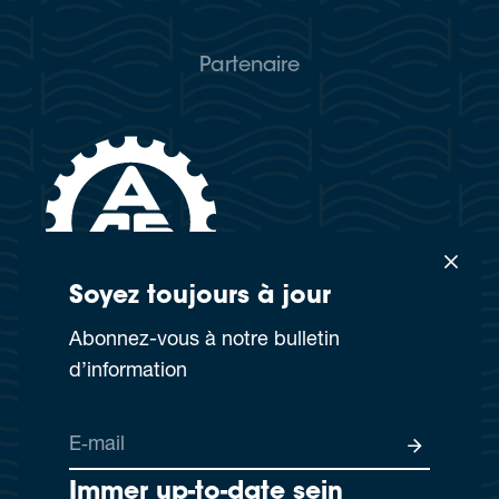
Partenaire
Soyez tou­jours à jour
Abon­nez-vous à notre bul­le­tin
d’information
E‑mail
Immer up-to-date sein
×