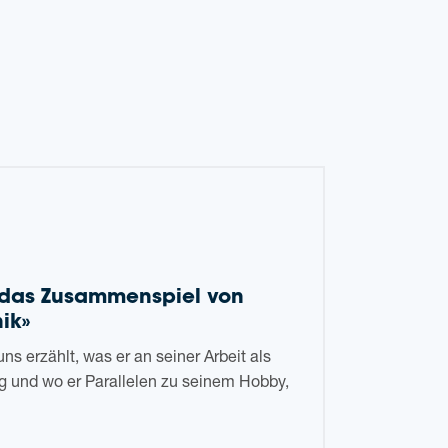
rt das Zusam­men­spiel von
ik»
ns erzählt, was er an sei­ner Arbeit als
 und wo er Par­al­le­len zu sei­nem Hobby,