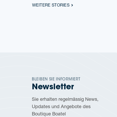
WEITERE STORIES
BLEI­BEN SIE INFORMIERT
News­let­ter
Sie erhal­ten regel­mäs­sig News,
Updates und Ange­bo­te des
Boutique Boatel