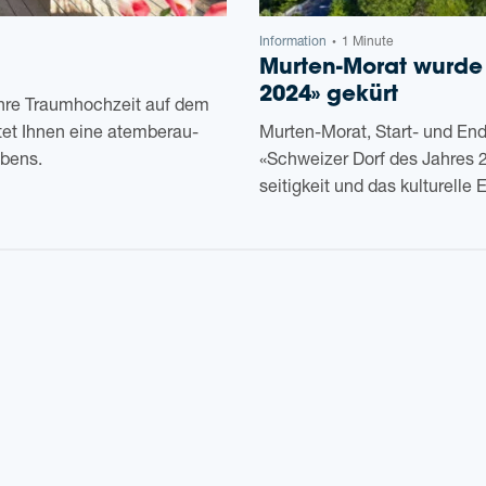
Infor­ma­ti­on
1 Minute
•
Mur­­ten-Morat wurde
2024» gekürt
e Traum­hoch­zeit auf dem
e­tet Ihnen eine atem­be­rau­
Mur­ten-Morat, Start- und End-
Lebens.
«Schwei­zer Dorf des Jah­res 2
sei­tig­keit und das kul­tu­rel­