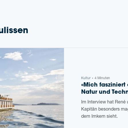
ulissen
Kul­tur
4 Minuten
•
«Mich fas­zi­nie
Natur und Techn
Im Inter­view hat René u
Kapi­tän beson­ders mag
dem Imkern sieht.