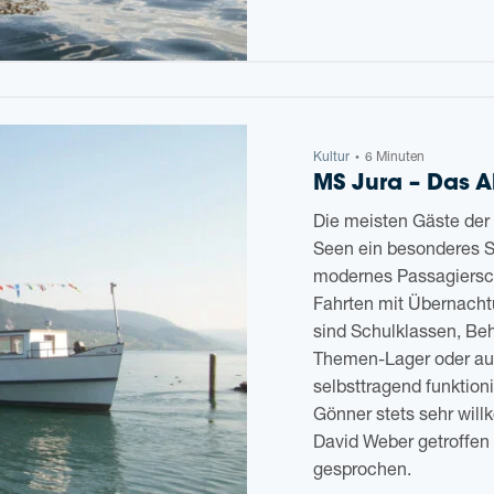
Kul­tur
6 Minuten
•
MS Jura – Das A
Die meis­ten Gäste der 
Seen ein beson­de­res 
moder­nes Pas­sa­gier­sc
Fahr­ten mit Über­nach­t
sind Schul­klas­sen, Behin
The­men-Lager oder auch
selbst­tra­gend funk­tio
Gön­ner stets sehr will
David Weber getrof­fen 
gesprochen.