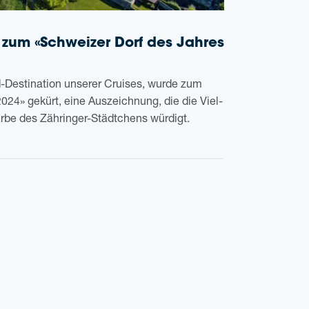
 zum «Schwei­zer Dorf des Jah­res
Desti­na­ti­on unse­rer Crui­ses, wurde zum
024» gekürt, eine Aus­zeich­nung, die die Viel­
le Erbe des Zäh­rin­ger-Städt­chens würdigt.