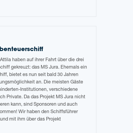
benteuerschiff
Attila haben auf ihrer Fahrt über die drei
Schiff gekreuzt: das MS Jura. Ehe­mals ein
hiff, bie­tet es nun seit bald 30 Jah­ren
ungs­mög­lich­keit an. Die meis­ten Gäste
­der­ten-Insti­tu­tio­nen, ver­schie­de­ne
 Pri­va­te. Da das Pro­jekt MS Jura nicht
­nie­ren kann, sind Spon­so­ren und auch
­kom­men! Wir haben den Schiffs­füh­rer
und mit ihm über das Pro­jekt