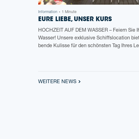
Infor­ma­ti­on
1 Minute
•
EURE LIEBE, UNSER KURS
HOCHZEIT AUF DEM WASSER – Fei­ern Sie Ihr
Was­ser! Unse­re exklu­si­ve Schiffs­lo­ca­ti­on bi
ben­de Kulis­se für den schöns­ten Tag Ihres 
WEI­TE­RE NEWS