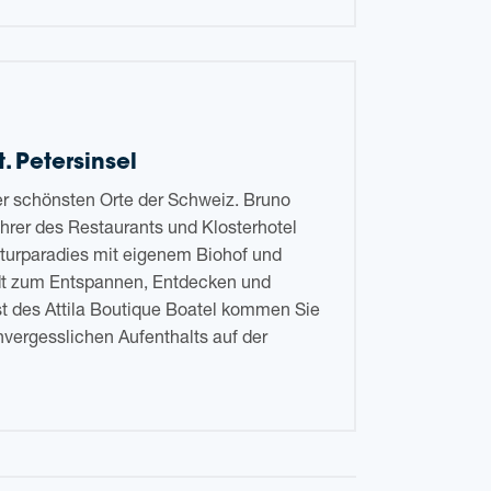
. Petersinsel
der schöns­ten Orte der Schweiz. Bruno
h­rer des Restau­rants und Klos­ter­ho­tel
atur­pa­ra­dies mit eige­nem Bio­hof und
dt zum Ent­span­nen, Ent­de­cken und
st des Attila Boutique Boatel kom­men Sie
r­gess­li­chen Auf­ent­halts auf der