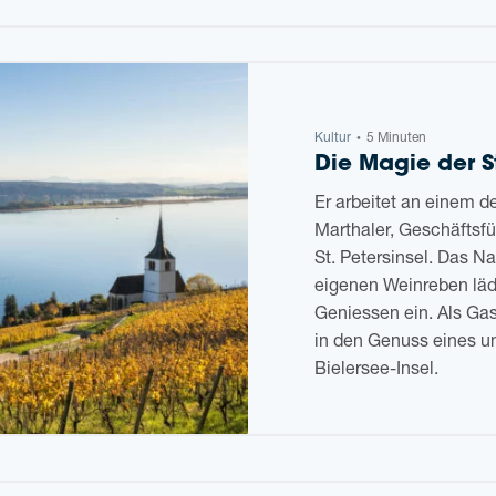
Kul­tur
5 Minuten
•
Die Magie der St
Er arbei­tet an einem 
Mar­tha­ler, Geschäfts­fü
St. Peter­s­in­sel. Das N
eige­nen Wein­re­ben lä
Genies­sen ein. Als Ga
in den Genuss eines unve
Bielersee-Insel.