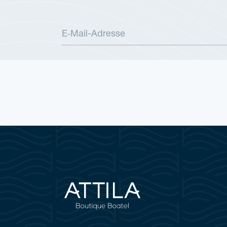
E‑Mail-Adres­se