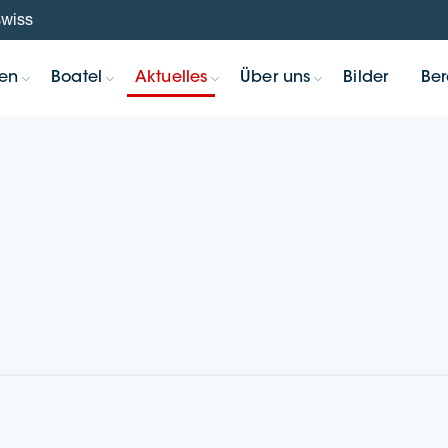
swiss
ten
Boatel
Aktu­el­les
Über uns
Bil­der
Ber