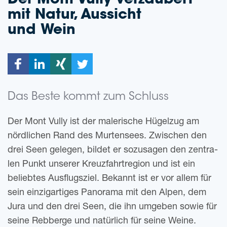
Der Mont Vully ver­zau­bert
mit Natur, Aus­sicht
und Wein
Das Beste kommt zum Schluss
Der Mont Vully ist der male­ri­sche Hügel­zug am
nörd­li­chen Rand des Mur­ten­sees. Zwi­schen den
drei Seen gele­gen, bil­det er sozu­sa­gen den zen­tra­
len Punkt unse­rer Kreuz­fahrt­re­gi­on und ist ein
belieb­tes Aus­flugs­ziel. Bekannt ist er vor allem für
sein ein­zig­ar­ti­ges Pan­ora­ma mit den Alpen, dem
Jura und den drei Seen, die ihn umge­ben sowie für
seine Reb­ber­ge und natür­lich für seine Weine.