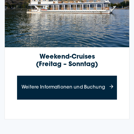
Weekend-Crui­­ses
(Frei­tag – Sonntag)
about Weeken
Wei­te­re Infor­ma­tio­nen und Buchung