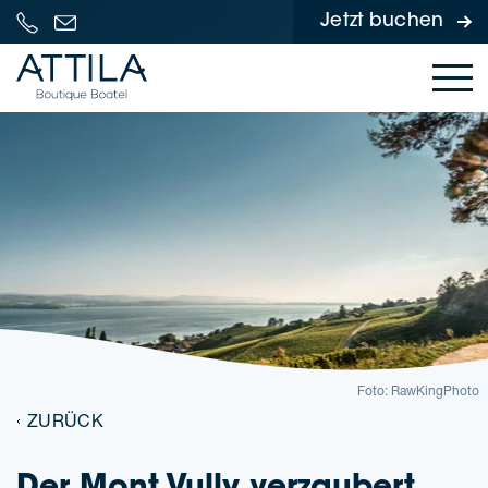
Jetzt buchen
Skip to content
Foto: Raw­King­Pho­to
ZURÜCK