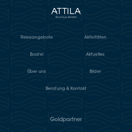
Rei­se­an­ge­bo­te
Akti­vi­tä­ten
Boatel
Aktu­el­les
Über uns
Bil­der
Bera­tung & Kontakt
Goldpartner