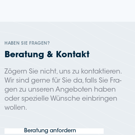
HABEN SIE FRAGEN?
Bera­tung & Kontakt
Zögern Sie nicht, uns zu kon­tak­tie­ren.
Wir sind gerne für Sie da, falls Sie Fra­
gen zu unse­ren Ange­bo­ten haben
oder spe­zi­el­le Wün­sche ein­brin­gen
wollen.
Bera­tung anfordern