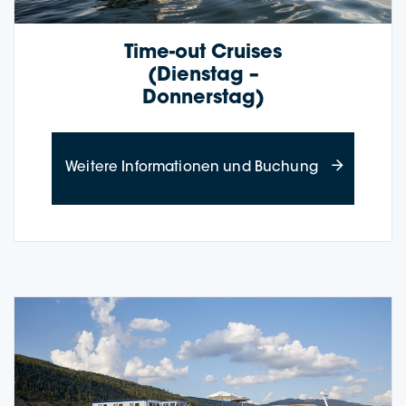
Time-out Crui­ses
(Diens­tag –
Donnerstag)
about Time-o
Wei­te­re Infor­ma­tio­nen und Buchung