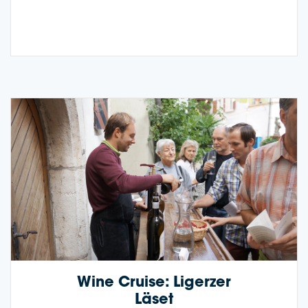
Wine Crui­se: Liger­zer
Läset