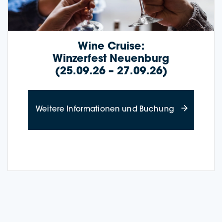
Wine Crui­se:
Win­zer­fest Neu­en­burg
(25.09.26 – 27.09.26)
about Wine Cr
Wei­te­re Infor­ma­tio­nen und Buchung