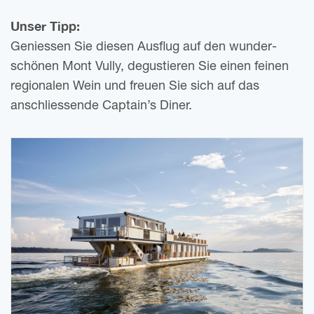
Unser Tipp:
Genies­sen Sie die­sen Aus­flug auf den wun­der­
schö­nen Mont Vully, degus­tie­ren Sie einen fei­nen
regio­na­len Wein und freu­en Sie sich auf das
anschlies­sen­de Captain’s Diner.