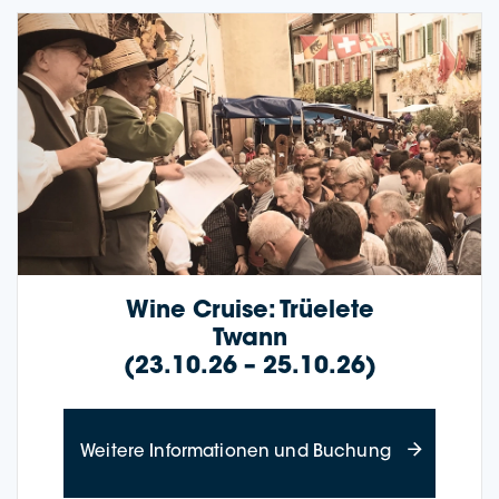
Wine Crui­se: Trüele­te
Twann
(23.10.26 – 25.10.26)
about Wine Cr
Wei­te­re Infor­ma­tio­nen und Buchung