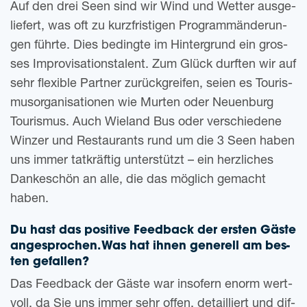
Auf den drei Seen sind wir Wind und Wet­ter aus­ge­
lie­fert, was oft zu kurz­fris­ti­gen Pro­gramm­än­de­run­
gen führ­te. Dies beding­te im Hin­ter­grund ein gros­
ses Impro­vi­sa­ti­ons­ta­lent. Zum Glück durf­ten wir auf
sehr fle­xi­ble Part­ner zurück­grei­fen, seien es Tou­ris­
mus­or­ga­ni­sa­tio­nen wie Mur­ten oder Neu­en­burg
Tou­ris­mus. Auch Wie­land Bus oder ver­schie­de­ne
Win­zer und Restau­rants rund um die 3 Seen haben
uns immer tat­kräf­tig unter­stützt – ein herz­li­ches
Dan­ke­schön an alle, die das mög­lich gemacht
haben.
Du hast das posi­ti­ve Feed­back der ers­ten Gäste
ange­spro­chen. Was hat ihnen gene­rell am bes­
ten gefallen?
Das Feed­back der Gäste war inso­fern enorm wert­
voll, da Sie uns immer sehr offen, detail­liert und dif­