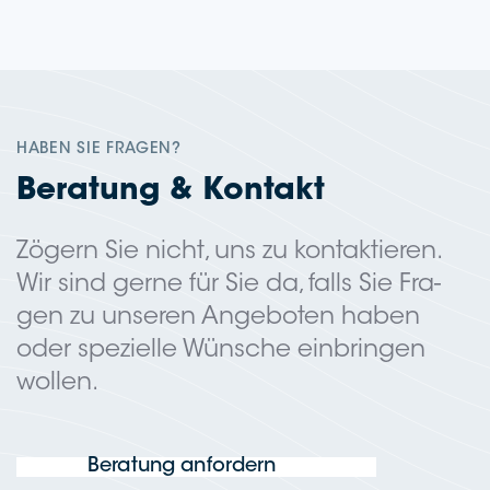
HABEN SIE FRAGEN?
Bera­tung & Kontakt
Zögern Sie nicht, uns zu kon­tak­tie­ren.
Wir sind gerne für Sie da, falls Sie Fra­
gen zu unse­ren Ange­bo­ten haben
oder spe­zi­el­le Wün­sche ein­brin­gen
wollen.
Bera­tung anfordern