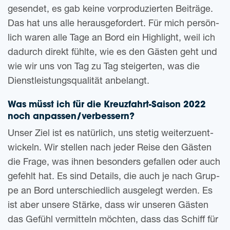
gesen­det, es gab keine vor­pro­du­zier­ten Bei­trä­ge.
Das hat uns alle her­aus­ge­for­dert. Für mich per­sön­
lich waren alle Tage an Bord ein High­light, weil ich
dadurch direkt fühl­te, wie es den Gäs­ten geht und
wie wir uns von Tag zu Tag stei­ger­ten, was die
Dienst­leis­tungs­qua­li­tät anbelangt.
Was müsst ich für die Kreuz­fahrt-Sai­son 2022
noch anpassen/verbessern?
Unser Ziel ist es natür­lich, uns ste­tig wei­ter­zu­ent­
wi­ckeln. Wir stel­len nach jeder Reise den Gäs­ten
die Frage, was ihnen beson­ders gefal­len oder auch
gefehlt hat. Es sind Details, die auch je nach Grup­
pe an Bord unter­schied­lich aus­ge­legt wer­den. Es
ist aber unse­re Stär­ke, dass wir unse­ren Gäs­ten
das Gefühl ver­mit­teln möch­ten, dass das Schiff für