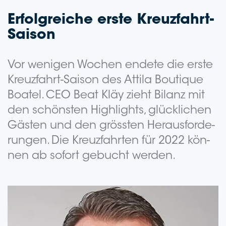
Erfolg­rei­che erste Kreuzfahrt-
Saison
Vor weni­gen Wochen ende­te die erste
Kreuz­fahrt-Sai­son des Attila Boutique
Boatel. CEO Beat Kläy zieht Bilanz mit
den schöns­ten High­lights, glück­li­chen
Gäs­ten und den gröss­ten Her­aus­for­de­
run­gen. Die Kreuz­fahr­ten für 2022 kön­
nen ab sofort gebucht werden.