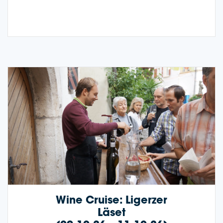
Wine Crui­se: Liger­zer
Läset