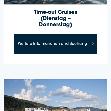
Time-out Crui­ses
(Diens­tag –
Donnerstag)
about Time-o
Wei­te­re Infor­ma­tio­nen und Buchung