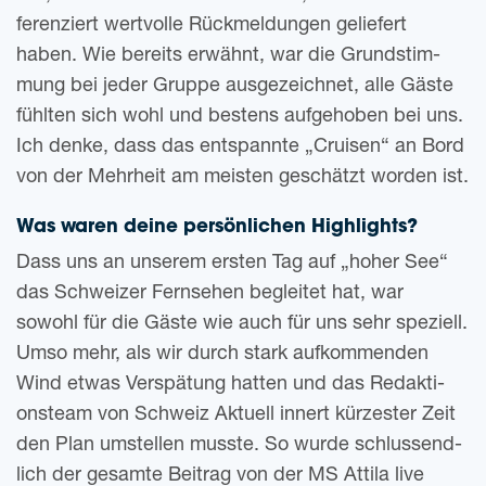
fe­ren­ziert wert­vol­le Rück­mel­dun­gen gelie­fert
haben. Wie bereits erwähnt, war die Grund­stim­
mung bei jeder Grup­pe aus­ge­zeich­net, alle Gäste
fühl­ten sich wohl und bes­tens auf­ge­ho­ben bei uns.
Ich denke, dass das ent­spann­te „Crui­sen“ an Bord
von der Mehr­heit am meis­ten geschätzt wor­den ist.
Was waren deine per­sön­li­chen Highlights?
Dass uns an unse­rem ers­ten Tag auf „hoher See“
das Schwei­zer Fern­se­hen beglei­tet hat, war
sowohl für die Gäste wie auch für uns sehr spe­zi­ell.
Umso mehr, als wir durch stark auf­kom­men­den
Wind etwas Ver­spä­tung hat­ten und das Redak­ti­
ons­team von Schweiz Aktu­ell innert kür­zes­ter Zeit
den Plan umstel­len muss­te. So wurde schluss­end­
lich der gesam­te Bei­trag von der MS Attila live