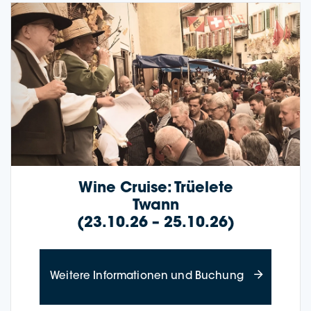
Wine Crui­se: Trüele­te
Twann
(23.10.26 – 25.10.26)
about Wine Cr
Wei­te­re Infor­ma­tio­nen und Buchung