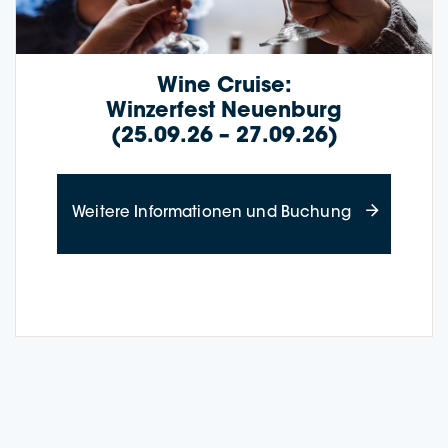
Wine Crui­se:
Win­zer­fest Neu­en­burg
(25.09.26 – 27.09.26)
about Wine Cr
Wei­te­re Infor­ma­tio­nen und Buchung