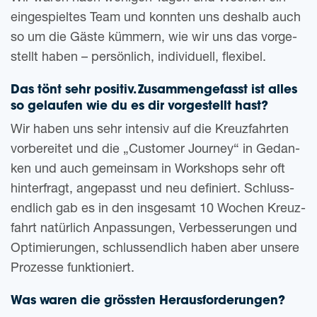
ein­ge­spiel­tes Team und konn­ten uns des­halb auch
so um die Gäste küm­mern, wie wir uns das vor­ge­
stellt haben – per­sön­lich, indi­vi­du­ell, flexibel.
Das tönt sehr posi­tiv. Zusam­men­ge­fasst ist alles
so gelau­fen wie du es dir vor­ge­stellt hast?
Wir haben uns sehr inten­siv auf die Kreuz­fahr­ten
vor­be­rei­tet und die „Cus­to­mer Jour­ney“ in Gedan­
ken und auch gemein­sam in Work­shops sehr oft
hin­ter­fragt, ange­passt und neu defi­niert. Schluss­
end­lich gab es in den ins­ge­samt 10 Wochen Kreuz­
fahrt natür­lich Anpas­sun­gen, Ver­bes­se­run­gen und
Opti­mie­run­gen, schluss­end­lich haben aber unse­re
Pro­zes­se funktioniert.
Was waren die gröss­ten Herausforderungen?