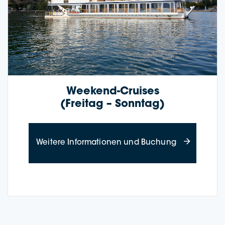
Weekend-Crui­­ses
(Frei­tag – Sonntag)
about Weeken
Wei­te­re Infor­ma­tio­nen und Buchung