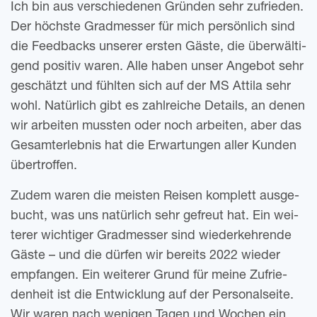
Ich bin aus ver­schie­de­nen Grün­den sehr zufrie­den.
Der höchs­te Grad­mes­ser für mich per­sön­lich sind
die Feed­backs unse­rer ers­ten Gäste, die über­wäl­ti­
gend posi­tiv waren. Alle haben unser Ange­bot sehr
geschätzt und fühl­ten sich auf der MS Attila sehr
wohl. Natür­lich gibt es zahl­rei­che Details, an denen
wir arbei­ten muss­ten oder noch arbei­ten, aber das
Gesamt­erleb­nis hat die Erwar­tun­gen aller Kun­den
übertroffen.
Zudem waren die meis­ten Rei­sen kom­plett aus­ge­
bucht, was uns natür­lich sehr gefreut hat. Ein wei­
te­rer wich­ti­ger Grad­mes­ser sind wie­der­keh­ren­de
Gäste – und die dür­fen wir bereits 2022 wie­der
emp­fan­gen. Ein wei­te­rer Grund für meine Zufrie­
den­heit ist die Ent­wick­lung auf der Per­so­nal­sei­te.
Wir waren nach weni­gen Tagen und Wochen ein