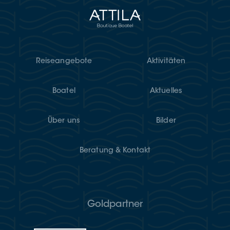
Rei­se­an­ge­bo­te
Akti­vi­tä­ten
Boatel
Aktu­el­les
Über uns
Bil­der
Bera­tung & Kontakt
Goldpartner