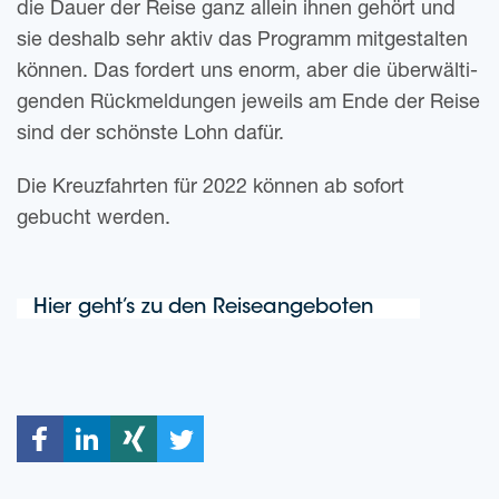
die Dauer der Reise ganz allein ihnen gehört und
sie des­halb sehr aktiv das Pro­gramm mit­ge­stal­ten
kön­nen. Das for­dert uns enorm, aber die über­wäl­ti­
gen­den Rück­mel­dun­gen jeweils am Ende der Reise
sind der schöns­te Lohn dafür.
Die Kreuz­fahr­ten für 2022 kön­nen ab sofort
gebucht werden.
Hier geht’s zu den Reiseangeboten