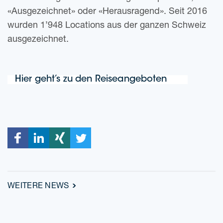
«Aus­ge­zeich­net» oder «Her­aus­ra­gend». Seit 2016
wur­den 1’948 Loca­ti­ons aus der gan­zen Schweiz
ausgezeichnet.
Hier geht’s zu den Reiseangeboten
WEI­TE­RE NEWS