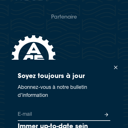
Partenaire
Soyez tou­jours à jour
Abon­nez-vous à notre bul­le­tin
d’information
E‑mail
Immer up-to-date sein