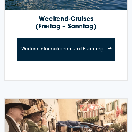
Weekend-Crui­­ses
(Frei­tag – Sonntag)
about Weeken
Wei­te­re Infor­ma­tio­nen und Buchung