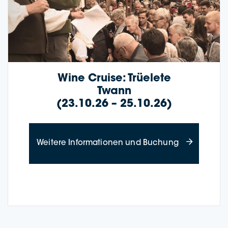
Wine Crui­se: Trüele­te
Twann
(23.10.26 – 25.10.26)
about Wine Cr
Wei­te­re Infor­ma­tio­nen und Buchung