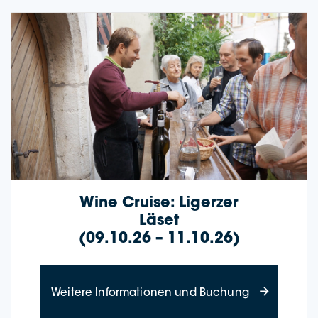
Wine Crui­se: Liger­zer
Läset
(09.10.26 – 11.10.26)
about Wine Cr
Wei­te­re Infor­ma­tio­nen und Buchung