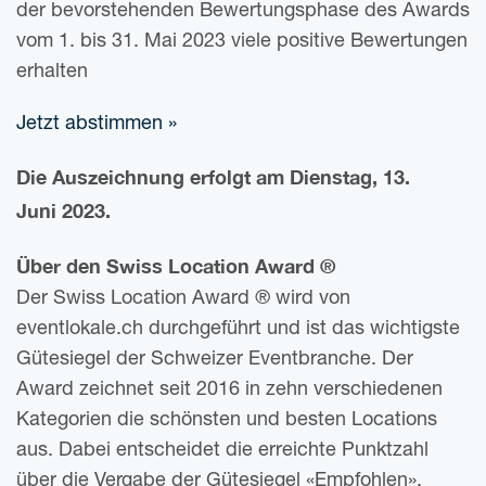
der bevor­ste­hen­den Bewer­tungs­pha­se des Awards
vom 1. bis 31. Mai 2023 viele posi­ti­ve Bewer­tun­gen
erhalten
Jetzt abstim­men »
Die Aus­zeich­nung erfolgt am Diens­tag, 13.
Juni 2023.
Über den Swiss Loca­ti­on Award ®
Der Swiss Loca­ti­on Award ® wird von
eventlokale.ch durch­ge­führt und ist das wich­tigs­te
Güte­sie­gel der Schwei­zer Event­bran­che. Der
Award zeich­net seit 2016 in zehn ver­schie­de­nen
Kate­go­rien die schöns­ten und bes­ten Loca­ti­ons
aus. Dabei ent­schei­det die erreich­te Punkt­zahl
über die Ver­ga­be der Güte­sie­gel «Emp­foh­len»,