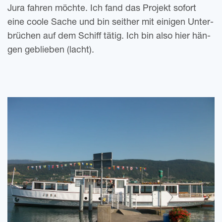
Jura fah­ren möch­te. Ich fand das Pro­jekt sofort
eine coole Sache und bin seit­her mit eini­gen Unter­
brü­chen auf dem Schiff tätig. Ich bin also hier hän­
gen geblie­ben (lacht).