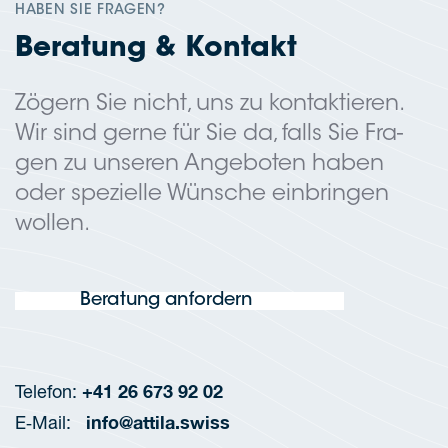
HABEN SIE FRAGEN?
Bera­tung & Kontakt
Zögern Sie nicht, uns zu kon­tak­tie­ren.
Wir sind gerne für Sie da, falls Sie Fra­
gen zu unse­ren Ange­bo­ten haben
oder spe­zi­el­le Wün­sche ein­brin­gen
wollen.
Bera­tung anfordern
+41 26 673 92 02
Tele­fon:
info@attila.swiss
E‑Mail: