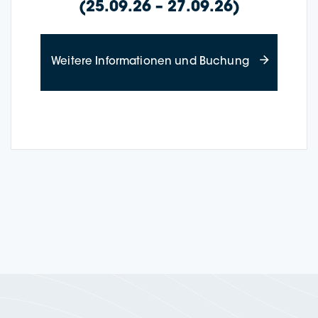
(25.09.26 – 27.09.26)
about Wine Cr
Wei­te­re Infor­ma­tio­nen und Buchung