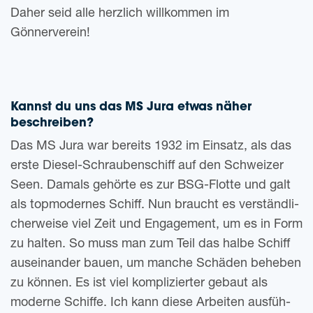
Daher seid alle herz­lich will­kom­men im
Gönnerverein!
Kannst du uns das MS Jura etwas näher
beschreiben?
Das MS Jura war bereits 1932 im Ein­satz, als das
erste Die­sel-Schrau­ben­schiff auf den Schwei­zer
Seen. Damals gehör­te es zur BSG-Flot­te und galt
als top­mo­der­nes Schiff. Nun braucht es ver­ständ­li­
cher­wei­se viel Zeit und Enga­ge­ment, um es in Form
zu hal­ten. So muss man zum Teil das halbe Schiff
aus­ein­an­der bauen, um man­che Schä­den behe­ben
zu kön­nen. Es ist viel kom­pli­zier­ter gebaut als
moder­ne Schif­fe. Ich kann diese Arbei­ten aus­füh­