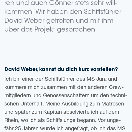
ren und auch Gön­ner stets sehr will­
kom­men! Wir haben den Schiffs­füh­rer
David Weber getrof­fen und mit ihm
über das Pro­jekt gesprochen.
David Weber, kannst du dich kurz vorstellen?
Ich bin einer der Schiffs­füh­rer des MS Jura und
küm­me­re mich zusam­men mit den ande­ren Crew­
mit­glie­dern und Genos­sen­schaf­tern um den tech­ni­
schen Unter­halt. Meine Aus­bil­dung zum Matro­sen
und spä­ter zum Kapi­tän absol­vier­te ich auf dem
Rhein, wo ich als Schiffs­jun­ge begann. Vor unge­
fähr 25 Jah­ren wurde ich ange­fragt, ob ich das MS