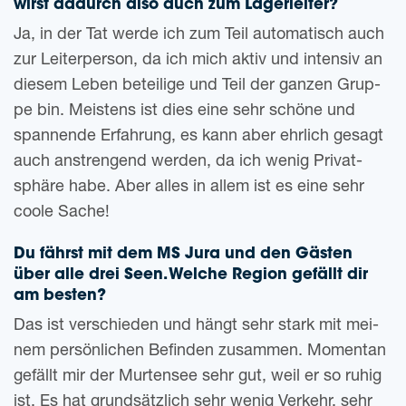
wirst dadurch also auch zum Lagerleiter?
Ja, in der Tat werde ich zum Teil auto­ma­tisch auch
zur Lei­ter­per­son, da ich mich aktiv und inten­siv an
die­sem Leben betei­li­ge und Teil der gan­zen Grup­
pe bin. Meis­tens ist dies eine sehr schö­ne und
span­nen­de Erfah­rung, es kann aber ehr­lich gesagt
auch anstren­gend wer­den, da ich wenig Pri­vat­
sphä­re habe. Aber alles in allem ist es eine sehr
coole Sache!
Du fährst mit dem MS Jura und den Gäs­ten
über alle drei Seen. Wel­che Regi­on gefällt dir
am besten?
Das ist ver­schie­den und hängt sehr stark mit mei­
nem per­sön­li­chen Befin­den zusam­men. Momen­tan
gefällt mir der Mur­ten­see sehr gut, weil er so ruhig
ist. Es hat grund­sätz­lich sehr wenig Ver­kehr, sehr