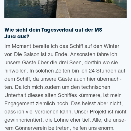
Wie sieht dein Tages­ver­lauf auf der MS
Jura aus?
Im Moment berei­te ich das Schiff auf den Win­ter
vor. Die Sai­son ist zu Ende. Ansons­ten fahre ich
unse­re Gäste über die drei Seen, dort­hin wo sie
hin­wol­len. In sol­chen Zei­ten bin ich 24 Stun­den auf
dem Schiff, da unse­re Gäste auch hier über­nach­
ten. Da ich mich zudem um den tech­ni­schen
Unter­halt die­ses alten Schif­fes küm­me­re, ist mein
Enga­ge­ment ziem­lich hoch. Das heisst aber nicht,
dass ich viel ver­die­nen kann. Unser Pro­jekt ist nicht
gewinn­ori­en­tiert, die Löhne eher tief. Alle, die unse­
rem Gön­ner­ver­ein bei­tre­ten, hel­fen uns enorm.