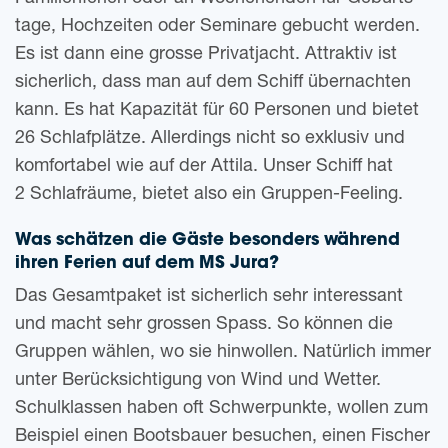
ta­ge, Hoch­zei­ten oder Semi­na­re gebucht wer­den.
Es ist dann eine gros­se Pri­vat­jacht. Attrak­tiv ist
sicher­lich, dass man auf dem Schiff über­nach­ten
kann. Es hat Kapa­zi­tät für 60 Per­so­nen und bie­tet
26 Schlaf­plät­ze. Aller­dings nicht so exklu­siv und
kom­for­ta­bel wie auf der Attila. Unser Schiff hat
2 Schlaf­räu­me, bie­tet also ein Gruppen-Feeling.
Was schät­zen die Gäste beson­ders wäh­rend
ihren Feri­en auf dem MS Jura?
Das Gesamt­pa­ket ist sicher­lich sehr inter­es­sant
und macht sehr gros­sen Spass. So kön­nen die
Grup­pen wäh­len, wo sie hin­wol­len. Natür­lich immer
unter Berück­sich­ti­gung von Wind und Wet­ter.
Schul­klas­sen haben oft Schwer­punk­te, wol­len zum
Bei­spiel einen Boots­bau­er besu­chen, einen Fischer