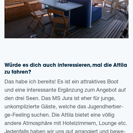
Würde es dich auch inter­es­sie­ren, mal die Attila
zu fahren?
Das habe ich bereits! Es ist ein attrak­ti­ves Boot
und eine inter­es­san­te Ergän­zung zum Ange­bot auf
den drei Seen. Das MS Jura ist eher für junge,
unkom­pli­zier­te Gäste, wel­che das Jugend­her­ber­
ge-Fee­ling suchen. Die Attila bie­tet eine völ­lig
ande­re Atmo­sphä­re mit Hotel­zim­mern, Lounge etc.
Jeden­falls haben wir uns gut arran­giert und bewe­