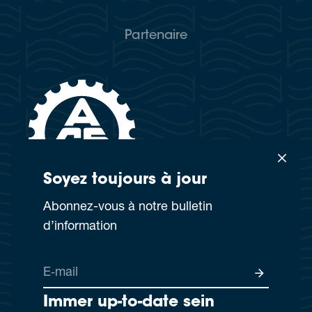
Partenaire
Soyez tou­jours à jour
Abon­nez-vous à notre bul­le­tin
d’information
E‑mail
Immer up-to-date sein
×
Diese Web­site ver­wen­det Cookies