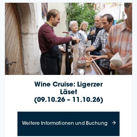
Wine Crui­se: Liger­zer
Läset
(09.10.26 – 11.10.26)
about Wine Cr
Wei­te­re Infor­ma­tio­nen und Buchung