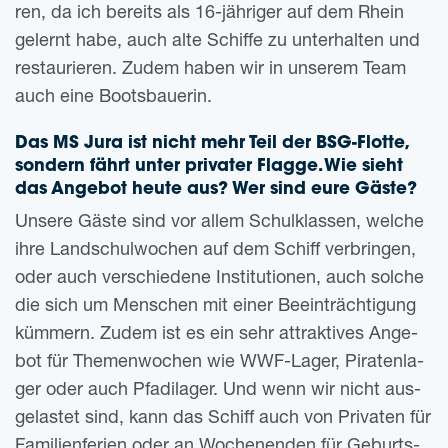
ren, da ich bereits als 16-jäh­ri­ger auf dem Rhein
gelernt habe, auch alte Schif­fe zu unter­hal­ten und
restau­rie­ren. Zudem haben wir in unse­rem Team
auch eine Bootsbauerin.
Das MS Jura ist nicht mehr Teil der BSG-Flot­te,
son­dern fährt unter pri­va­ter Flag­ge. Wie sieht
das Ange­bot heute aus? Wer sind eure Gäste?
Unse­re Gäste sind vor allem Schul­klas­sen, wel­che
ihre Land­schul­wo­chen auf dem Schiff ver­brin­gen,
oder auch ver­schie­de­ne Insti­tu­tio­nen, auch sol­che
die sich um Men­schen mit einer Beein­träch­ti­gung
küm­mern. Zudem ist es ein sehr attrak­ti­ves Ange­
bot für The­men­wo­chen wie WWF-Lager, Pira­ten­la­
ger oder auch Pfadi­la­ger. Und wenn wir nicht aus­
ge­las­tet sind, kann das Schiff auch von Pri­va­ten für
Fami­li­en­fe­ri­en oder an Wochen­en­den für Geburts­