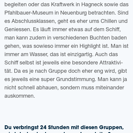
beglei­ten oder das Kraft­werk in Hagneck sowie das
Pfahl­bau­er-Muse­um in Neu­en­burg betrach­ten. Sind
es Abschluss­klas­sen, geht es eher ums Chil­len und
Genies­sen. Es läuft immer etwas auf dem Schiff,
man kann zudem in ver­schie­de­nen Buch­ten baden
gehen, was sowie­so immer ein High­light ist. Man ist
immer am Was­ser, das ist ein­zig­ar­tig. Auch das
Schiff selbst ist jeweils eine beson­de­re Attrak­ti­vi­
tät. Da es je nach Grup­pe doch eher eng wird, gibt
es jeweils eine super Grund­stim­mung. Man kann ja
nicht schnell abhau­en, son­dern muss mit­ein­an­der
auskommen.
Du ver­bringst 24 Stun­den mit die­sen Grup­pen,