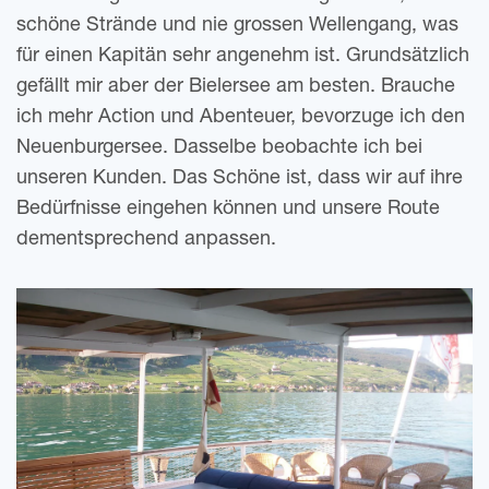
schö­ne Strän­de und nie gros­sen Wel­len­gang, was
für einen Kapi­tän sehr ange­nehm ist. Grund­sätz­lich
gefällt mir aber der Bie­ler­see am bes­ten. Brau­che
ich mehr Action und Aben­teu­er, bevor­zu­ge ich den
Neu­en­bur­ger­see. Das­sel­be beob­ach­te ich bei
unse­ren Kun­den. Das Schö­ne ist, dass wir auf ihre
Bedürf­nis­se ein­ge­hen kön­nen und unse­re Route
dem­entspre­chend anpassen.