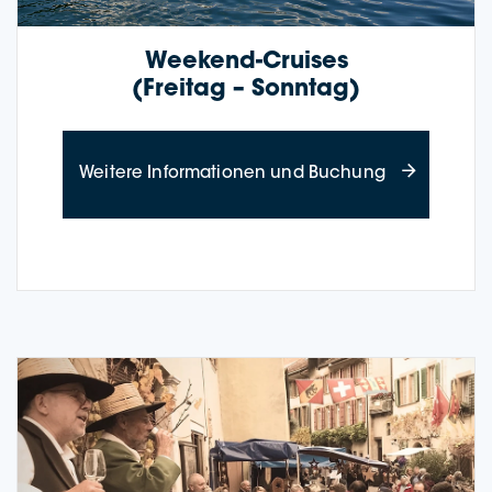
Weekend-Crui­­ses
(Frei­tag – Sonntag)
about Weeken
Wei­te­re Infor­ma­tio­nen und Buchung