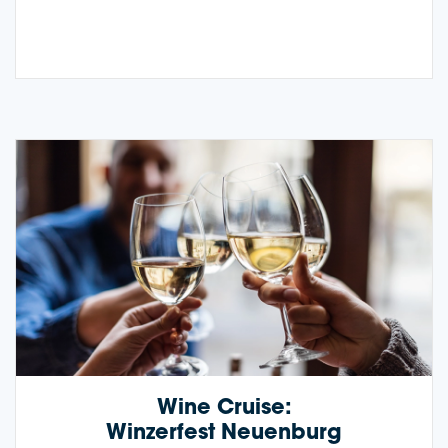
Wine Crui­se:
Win­zer­fest Neu­en­burg