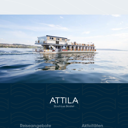
Rei­se­an­ge­bo­te
Akti­vi­tä­ten