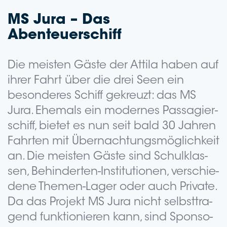
MS Jura – Das
Abenteuerschiff
Die meis­ten Gäste der Attila haben auf
ihrer Fahrt über die drei Seen ein
beson­de­res Schiff gekreuzt: das MS
Jura. Ehe­mals ein moder­nes Pas­sa­gier­
schiff, bie­tet es nun seit bald 30 Jah­ren
Fahr­ten mit Über­nach­tungs­mög­lich­keit
an. Die meis­ten Gäste sind Schul­klas­
sen, Behin­der­ten-Insti­tu­tio­nen, ver­schie­
de­ne The­men-Lager oder auch Pri­va­te.
Da das Pro­jekt MS Jura nicht selbst­tra­
gend funk­tio­nie­ren kann, sind Spon­so­