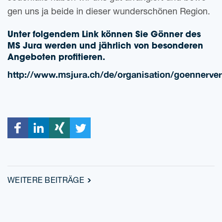
gen uns ja beide in die­ser wun­der­schö­nen Region.
Unter fol­gen­dem Link kön­nen Sie Gön­ner des
MS Jura wer­den und jähr­lich von beson­de­ren
Ange­bo­ten profitieren.
http://www.msjura.ch/de/organisation/goennerver
WEI­TE­RE BEITRÄGE