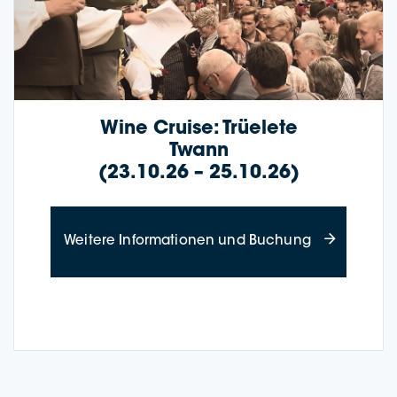
Wine Crui­se: Trüele­te
Twann
(23.10.26 – 25.10.26)
about Wine Cr
Wei­te­re Infor­ma­tio­nen und Buchung