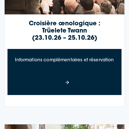
Croisière œnologique :
Trüele­te Twann
(23.10.26 – 25.10.26)
à propo
Informations complémentaires et réservation