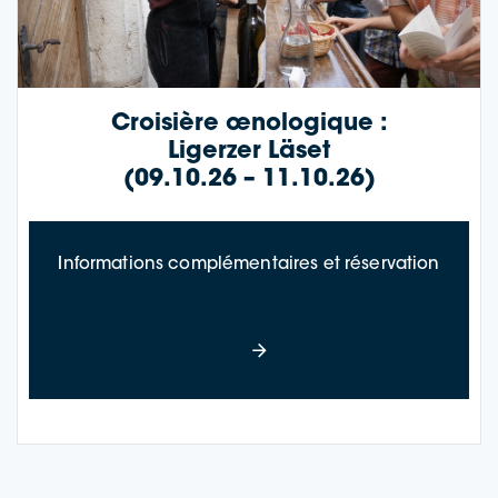
Croisière œnologique :
Ligerzer Läset
(09.10.26 – 11.10.26)
à prop
Informations complémentaires et réservation