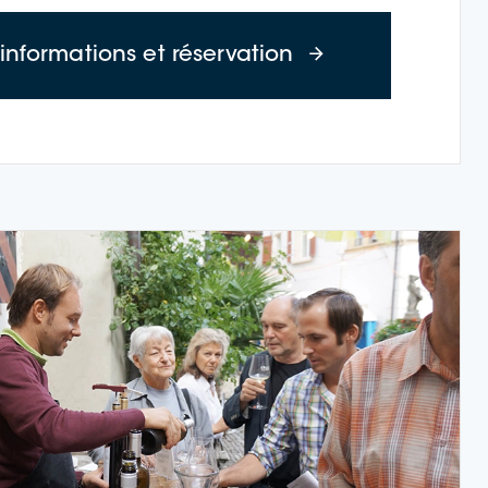
– jeudi)
à propos des cro
'informations et réservation