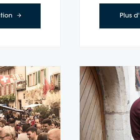
à propos des croisières Time-out (mardi 
ation
Plus d