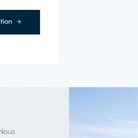
à propos de Wine Cruise : Fête des ven
ation
 Nous