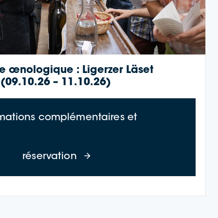
re œnologique : Ligerzer Läset
(09.10.26 – 11.10.26)
rmations complémentaires et
(23.10.26 – 25.10.26)
à propos de Wine Cruise : Li
réservation