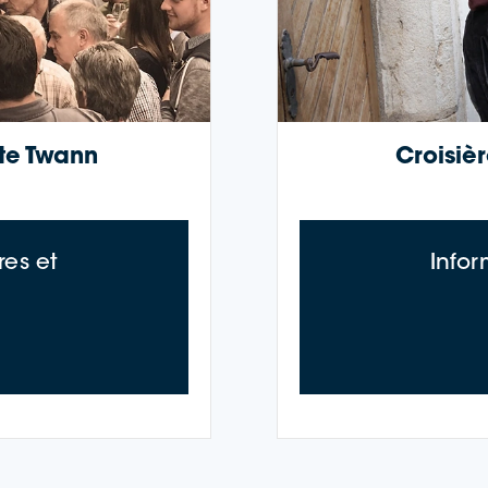
­te Twann
Croisiè
es et
Info
s de la croisière œnologique : Trüele Twann 