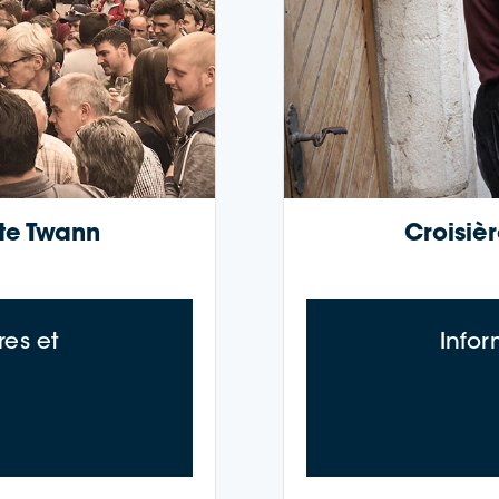
­te Twann
Croisiè
es et
Info
s de la croisière œnologique : Trüele Twann 