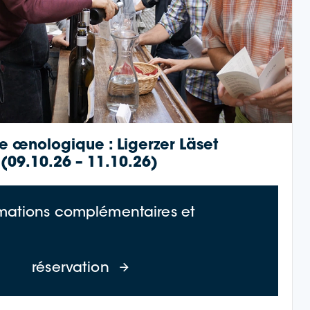
re œnologique : Ligerzer Läset
(09.10.26 – 11.10.26)
rmations complémentaires et
(23.10.26 – 25.10.26)
à propos de Wine Cruise : Li
réservation