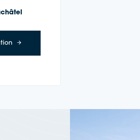
châtel
à propos de Wine Cruise : Fête des ven
ation