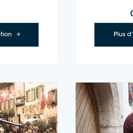
à propos des croisières Time-out (mardi 
ation
Plus d