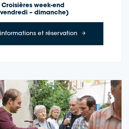
Croisières week-end
(vendredi – dimanche)
– jeudi)
à propos des cro
'informations et réservation